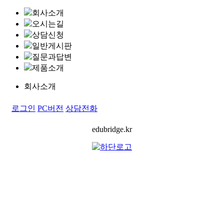
회사소개
오시는길
상담신청
일반게시판
질문과답변
제품소개
회사소개
로그인
PC버전
상담전화
edubridge.kr
회사명:
에
듀
브
릿지유학컨설팅
| 대표: 최병철 | 사업자등
록번호: 220-01-49211 | 대표전화: 02-
532-1554
| 팩스: 02-
752-1629
주소:
서울 종로구 삼일대로 457 수운회관 1212호|
E-
mail:
ask@edubridge.kr
| 개인정보관리책임자: 최병철