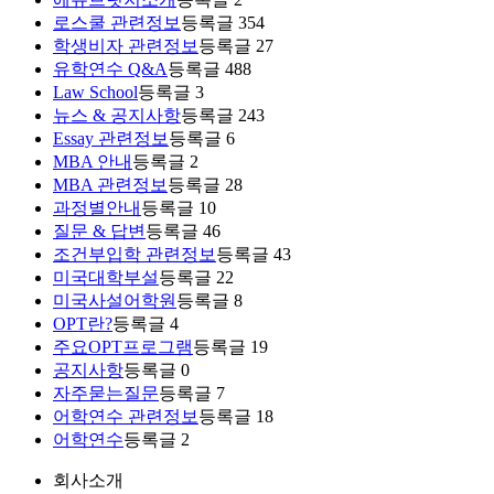
로스쿨 관련정보
등록글 354
학생비자 관련정보
등록글 27
유학연수 Q&A
등록글 488
Law School
등록글 3
뉴스 & 공지사항
등록글 243
Essay 관련정보
등록글 6
MBA 안내
등록글 2
MBA 관련정보
등록글 28
과정별안내
등록글 10
질문 & 답변
등록글 46
조건부입학 관련정보
등록글 43
미국대학부설
등록글 22
미국사설어학원
등록글 8
OPT란?
등록글 4
주요OPT프로그램
등록글 19
공지사항
등록글 0
자주묻는질문
등록글 7
어학연수 관련정보
등록글 18
어학연수
등록글 2
회사소개